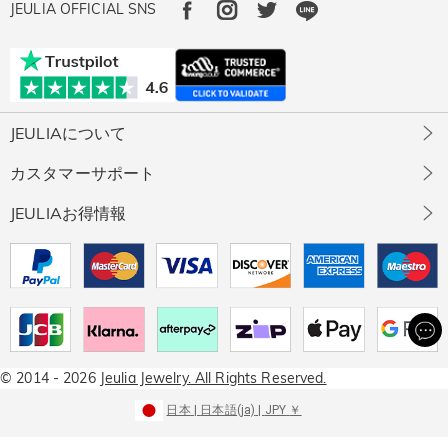
JEULIA OFFICIAL SNS
JEULIAについて
Jeuliaについて
カスタマーサポート
Jeulia社会貢献活動
お問い合わせ
JEULIAお得情報
お客様の声
ジュエリーお手入れ
Jeuliaストーン
Jeulia Prime
サイズガイド
知的財産権について
会員・ポイントについて
無料サイズ直し
プライバシーポリシー
Jeulia レッププログラム
配送について
ご利用規約
無料ラッピング
決済について
特定商取引法に基づく表示
返品交換について
プレス＆PR
© 2014 - 2026
Jeulia Jewelry.
All Rights Reserved.
1年間保証
製品パンフレット
日本
|
日本語(ja)
|
JPY
￥