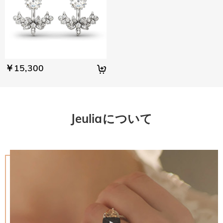
ベルの企業です。 

細は
配送について
までご確認ください。
 SGS認定結果：1. 銀(Ag):935.7‰　2.ニッケル放出：合格
￥15,300
Jeuliaについて