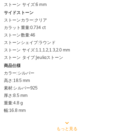
ストーン サイズ
:
6 mm
サイドストーン
ストーンカラー
:
クリア
カラット重量
:
0.734 ct
ストーン数量
:
46
ストーンシェイプ
:
ラウンド
ストーン サイズ
:
1.1,1.2,1.3,2.0 mm
ストーン タイプ
:
Jeuliaストーン
商品仕様
カラー
:
シルバー
高さ
:
18.5 mm
素材
:
シルバー925
厚さ
:
8.5 mm
重量
:
4.8 g
幅
:
16.8 mm
ジュエリー制作の流れ
もっと見る