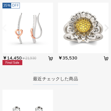
Paypal又はクレジットカート発行会社によって処理されます。
当社では、個人情報保護を目的としたコンプライアンスに則
35%
OFF
り、プライバシーポリシーを定めています。お客様に安心かつ
商品について
安全にご利用いただけるよう最善の注意を払い、個人情報を厳
石は本物のダイヤモンドですか？
重に取り扱っています。詳細は
プライバシーポリシー
までご
確認ください。
当社が使用しているストーンはJeulia® Stone(Jeulia®ストー
こちらの商品を身に付けると、肌が緑色に変色しま
ン)で、天然宝石の最も優れた代替品となります。 ダイヤモン
すか？
ドとほぼ同じ輝きがあり、優れた硬度も持っています。大型機
械や爆発物など危険な作業を行って地球から 採掘される天然
いいえ、肌を緑色に変色させたのは真鍮や銅が含まれた製品な
宝石とは異なり、Jeulia®Stoneは、環境保護の理念に基づき、
のです。Jeulia の製品はシルバー925(純銀)素材で作られ、品質
配送＆返品について
ダイヤモンドよりも優れた光学特性を 備えた、高い耐久性の
は国際検証機関SGSによって検証されています。
￥14,450
￥35,530
￥21,930
あるストーンを開発しました。詳細は
Jeulia®ストーン
までご
送料はいくらですか？
Final Sale
覧ください。
送料は配送方法によって異なります。
注文した商品はいつ届きますか？
通常配送料は1,280円で、12,800円以上のご購入で通常配送無
最近チェックした商品
料になります。
納期=発送作業時間+配送時間
返品・交換はできますか？
速達配送料は2,400円で、24,000円以上のご購入で速達配送無
作業時間は商品によって異なります。一部人気のある在庫も多
料になります。
いアイテムは1〜3営業日以内に発送させて頂きます。在庫のな
お客様都合による返品・交換の場合、商品到着後30日以内にご
詳しくは
配送について
までご確認ください。
い商品や刻印やオーダメイド商品は職人が一つ一つ手でお作り
連絡いただければ、返品・交換を承ります。
国際機関SGSによる品質検証
しており、7～9営業日がかかる場合がございます。予定作業時
オーダーメイド商品の返品はお受けできません。(オーダメイ
間は商品ページに記載しております。ご購入の際にお選び頂い
ド商品の交換は35%の材料費が発生致します。)詳細は
返品交
SGSは、検査、検証、試験、および認証の分野における世界トップレ
た「配送方法」の選択によって、お届け日数が異なります。詳
換について
までご確認ください。