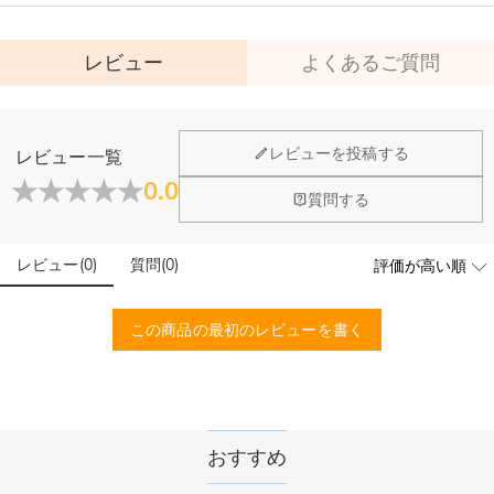
レビュー
よくあるご質問
Jeuliaについて
レビューを投稿する
レビュー一覧
会社はどこにありますか？
0.0
質問する
Jeuliaは、アメリカブランドで、本社所在地は中国西安で、世
店頭や実店舗とかありますか？
界各地(アメリカ・イギリス・ホンコン等)にも拠点を展開して
おります。
レビュー
(
0
)
質問
(
0
)
はい！現在、スペインにブランド旗艦店、シンガポールにポッ
プアップストアを展開しており、現地のお客様に実店舗でのシ
注文＆支払いについて
ョッピング体験を提供しています。今後もグローバルで店舗展
この商品の最初のレビューを書く
注文後に注文の内容を変更できますか？
開を拡大予定ですので、ぜひご期待ください！
もし注文確認メールをご確認後、注文内容に間違いでもありま
支払方法は何がありますか？
したら、至急カスタマーサポート【Eメール：
service@jeulia.jp】までご連絡ください。ご連絡頂く時に注文
お支払い方法は、クレジット/デビットカード、Paypal/Paypal
支払い情報は保護されますか？
番号もお送りください。
クレジット、コンビニ前払い、ApplePay、GooglePayの5方法
おすすめ
からお選びいただけます。
お支払い情報は高度なセキュリティで保護されております。お
個人情報は保護されますか？
客様のお支払い情報は当社のサーバーに一切保存されません。