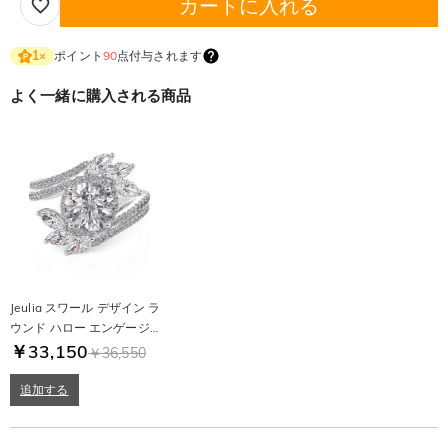
カートに入れる
ポイント
90
点付与されます
1
×
よく一緒に購入される商品
Jeulia スワール デザイン ラ
ウンド ハロー エンゲージメ
ント リングセット
￥33,150
￥36,550
追加する