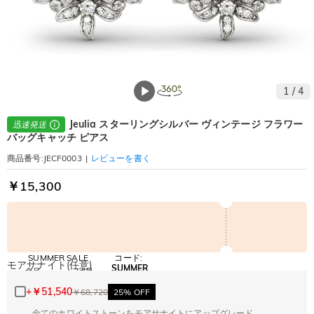
1
/
4
Jeulia スターリングシルバー ヴィンテージ フラワー
迅速発送
バッグキャッチ ピアス
|
レビューを書く
商品番号
:
JECF0003
￥15,300
SUMMER SALE
コード:
モアサナイト(任意)
SUMMER
全品
2点目
コピー
10% OFF
30% OFF
+
￥51,540
￥68,720
25% OFF
全てのホワイトストーンをモアサナイトにアップグレード