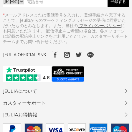
登録する
*
メールアドレスまたは電話番号を入力し、登録手続きを完了する
ことで、Jeuliaからのマーケティングメッセージの受信に同意いた
だいたものとみなします。また、当社の
プライバシーポリシー
に
も同意いただきます。 配信停止をご希望の場合は、各メッセージ
に記載の配信停止リンクをご利用いただくか、カスタマーサポート
チームまでお問い合わせください。
JEULIA OFFICIAL SNS
JEULIAについて
Jeuliaについて
カスタマーサポート
Jeulia社会貢献活動
お問い合わせ
JEULIAお得情報
お客様の声
ジュエリーお手入れ
Jeuliaストーン
Jeulia Prime
サイズガイド
知的財産権について
会員・ポイントについて