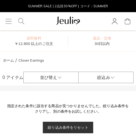
SUMMER SALE | 2点目30%OFF | コード：SUMMER
MOVE MY WAY | 3点購入でネックレス無料
送料無料
返品・交換
￥12,800 以上のご注文
30日以内
ホーム
Clover Earrings
0 アイテム
並び替え
絞込み
指定された条件に該当する商品が見つかりませんでした。絞り込み条件を
クリアし、別の条件をお試しください。
絞り込み条件をリセット